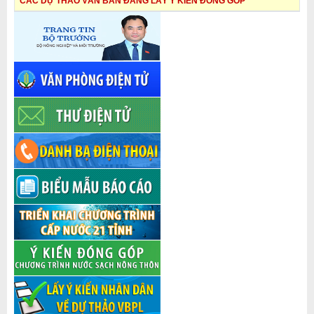
CÁC DỰ THẢO VĂN BẢN ĐANG LẤY Ý KIẾN ĐÓNG GÓP