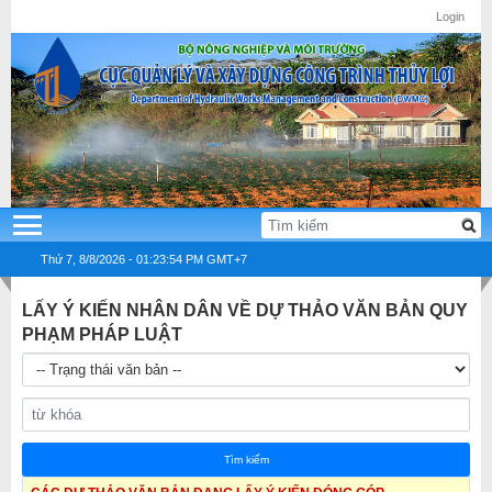
Login
×
×
Thứ 7, 8/8/2026 - 01:23:55 PM GMT+7
LẤY Ý KIẾN NHÂN DÂN VỀ DỰ THẢO VĂN BẢN QUY
PHẠM PHÁP LUẬT
Tìm kiếm