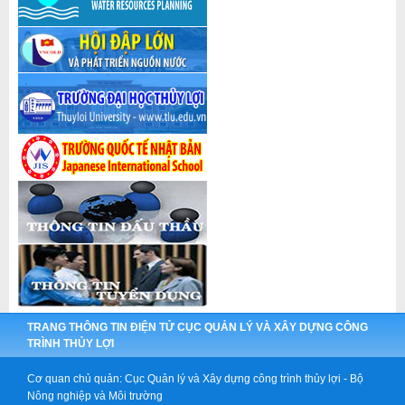
TRANG THÔNG TIN ĐIỆN TỬ CỤC QUẢN LÝ VÀ XÂY DỰNG CÔNG
TRÌNH THỦY LỢI
Cơ quan chủ quản: Cục Quản lý và Xây dựng công trình thủy lợi - Bộ
Nông nghiệp và Môi trường